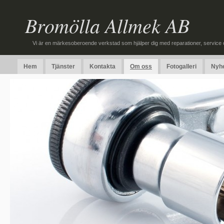
Bromölla Allmek AB
Vi är en märkesoberoende verkstad som hjälper dig med reparationer, service oc
Hem
Tjänster
Kontakta
Om oss
Fotogalleri
Nyh